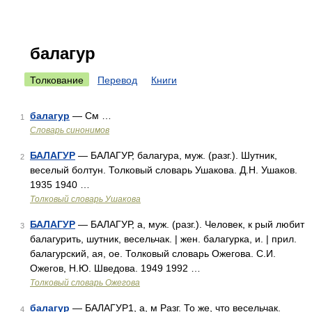
балагур
Толкование
Перевод
Книги
балагур
— См …
1
Словарь синонимов
БАЛАГУР
— БАЛАГУР, балагура, муж. (разг.). Шутник,
2
веселый болтун. Толковый словарь Ушакова. Д.Н. Ушаков.
1935 1940 …
Толковый словарь Ушакова
БАЛАГУР
— БАЛАГУР, а, муж. (разг.). Человек, к рый любит
3
балагурить, шутник, весельчак. | жен. балагурка, и. | прил.
балагурский, ая, ое. Толковый словарь Ожегова. С.И.
Ожегов, Н.Ю. Шведова. 1949 1992 …
Толковый словарь Ожегова
балагур
— БАЛАГУР1, а, м Разг. То же, что весельчак.
4