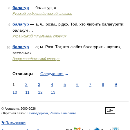
балагур
— балаг ур, а …
8
Русский орфографический словарь
балагур
— а, ч., розм., рідко. Той, хто любить балагурити;
9
балакун …
Український тлумачний словник
балагур
— а; м. Разг. Тот, кто любит балагурить; шутник,
10
весельчак …
Энциклопедический словарь
Страницы
Следующая
→
1
2
3
4
5
6
7
8
9
10
11
12
13
© Академик, 2000-2026
18+
Обратная связь:
Техподдержка
,
Реклама на сайте
👣 Путешествия