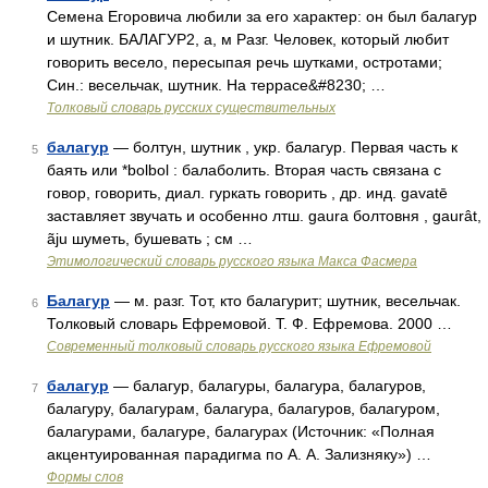
Семена Егоровича любили за его характер: он был балагур
и шутник. БАЛАГУР2, а, м Разг. Человек, который любит
говорить весело, пересыпая речь шутками, остротами;
Син.: весельчак, шутник. На террасе&#8230; …
Толковый словарь русских существительных
балагур
— болтун, шутник , укр. балагур. Первая часть к
5
баять или *bolbol : балаболить. Вторая часть связана с
говор, говорить, диал. гуркать говорить , др. инд. gavatē
заставляет звучать и особенно лтш. gaura болтовня , gaurât,
ãju шуметь, бушевать ; см …
Этимологический словарь русского языка Макса Фасмера
Балагур
— м. разг. Тот, кто балагурит; шутник, весельчак.
6
Толковый словарь Ефремовой. Т. Ф. Ефремова. 2000 …
Современный толковый словарь русского языка Ефремовой
балагур
— балагур, балагуры, балагура, балагуров,
7
балагуру, балагурам, балагура, балагуров, балагуром,
балагурами, балагуре, балагурах (Источник: «Полная
акцентуированная парадигма по А. А. Зализняку») …
Формы слов